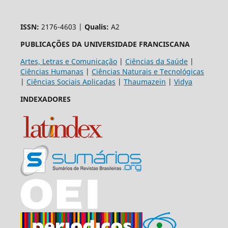
ISSN:
2176-4603 |
Qualis:
A2
PUBLICAÇÕES DA UNIVERSIDADE FRANCISCANA
Artes, Letras e Comunicação
|
Ciências da Saúde
|
Ciências Humanas
|
Ciências Naturais e Tecnológicas
|
Ciências Sociais Aplicadas
|
Thaumazein
|
Vidya
INDEXADORES