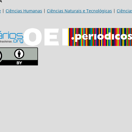
A
e
|
Ciências Humanas
|
Ciências Naturais e Tecnológicas
|
Ciência