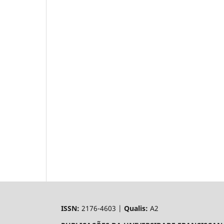
ISSN:
2176-4603 |
Qualis:
A2