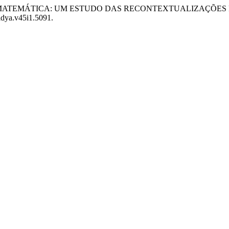
ODELAGEM MATEMÁTICA: UM ESTUDO DAS RECONTEXTUALIZAÇ
vidya.v45i1.5091.