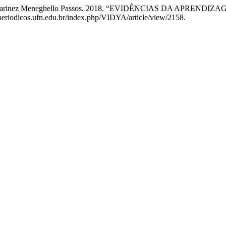
roietti, e Marinez Meneghello Passos. 2018. “EVIDÊNCIAS DA
//periodicos.ufn.edu.br/index.php/VIDYA/article/view/2158.