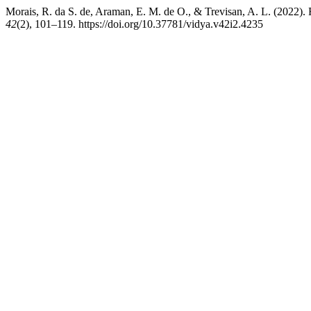
Morais, R. da S. de, Araman, E. M. de O., & Trevisan,
42
(2), 101–119. https://doi.org/10.37781/vidya.v42i2.4235