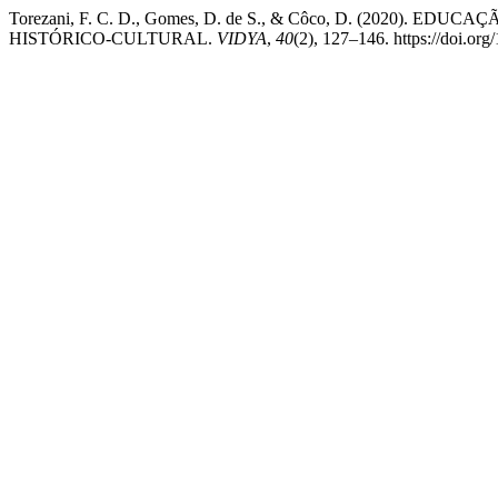
Torezani, F. C. D., Gomes, D. de S., & Côco, D. (2
HISTÓRICO-CULTURAL.
VIDYA
,
40
(2), 127–146. https://doi.or