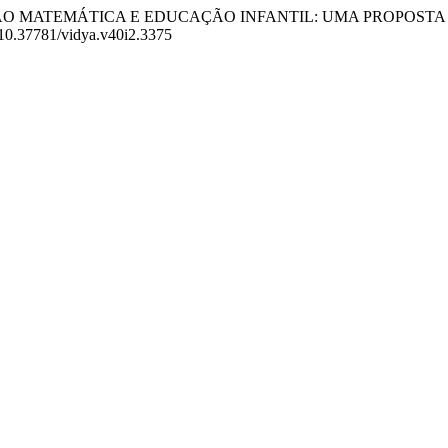
020). EDUCAÇÃO MATEMÁTICA E EDUCAÇÃO INFANTIL: UMA P
g/10.37781/vidya.v40i2.3375