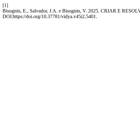
[1]
Bisognin, E., Salvador, J.A. e Bisognin, V. 2025. CRI
DOI:https://doi.org/10.37781/vidya.v45i2.5401.