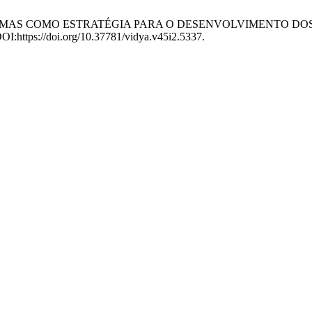
DE PROBLEMAS COMO ESTRATÉGIA PARA O DESENVOLVIMENT
DOI:https://doi.org/10.37781/vidya.v45i2.5337.