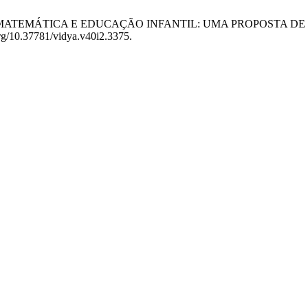
 EDUCAÇÃO MATEMÁTICA E EDUCAÇÃO INFANTIL: UMA PROPO
org/10.37781/vidya.v40i2.3375.