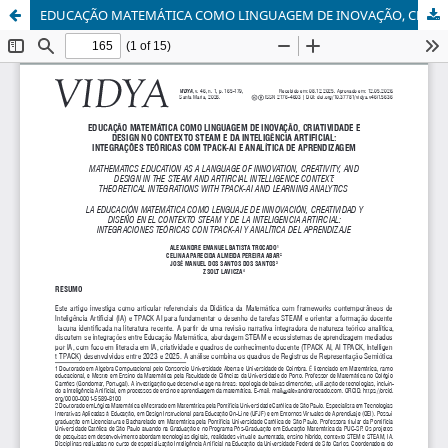
EDUCAÇÃO MATEMÁTICA COMO LINGUAGEM DE INOVAÇÃO, CRIATIVIDADE E DESIGN NO CONTEXTO STEAM E DA INTELIGÊNCIA ARTIFICIAL: INTEGRAÇÕES TEÓRICAS COM TPACK-AI E ANALÍTICA DE APRENDIZAGEM