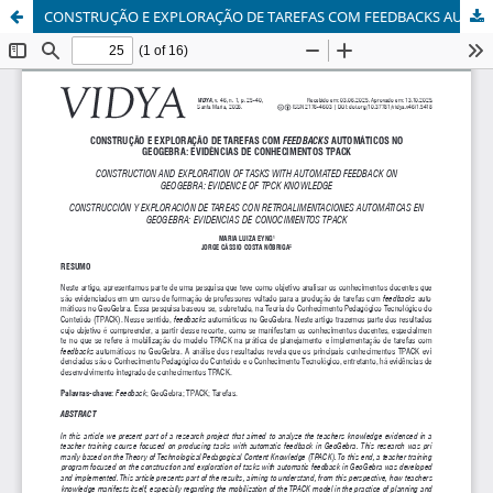
CONSTRUÇÃO E EXPLORAÇÃO DE TAREFAS COM FEEDBACKS AUTOMÁTICOS NO GEOGEBRA: EVIDÊNCIAS DE CONHECIMENTOS TPACK