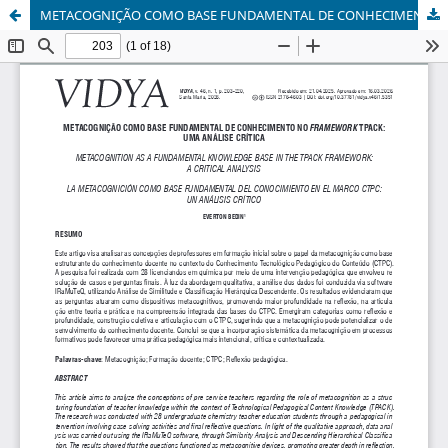
METACOGNIÇÃO COMO BASE FUNDAMENTAL DE CONHECIMENTO NO FRAMEWORK TPACK: UMA ANÁLISE CRÍTICA