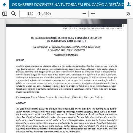
OS SABERES DOCENTES NA TUTORIA EM EDUCAÇÃO A DISTÂNCIA: UM DIÁLOGO COM BASIL BERNSTEIN